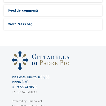
Feed dei commenti
WordPress.org
Via Castel Guelfo, n.53/55
Vitinia (RM)
C.F. 97277470585
Tel. 06 52370099
Powered by: Gruppo icat
–