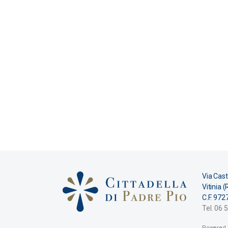
Via Cast
Vitinia 
C.F. 97
Tel. 06
Powered b