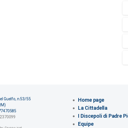
el Guelfo, n.53/55
Home page
(RM)
La Cittadella
277470585
I Discepoli di Padre P
 52370099
Equipe
y: Gruppo icat