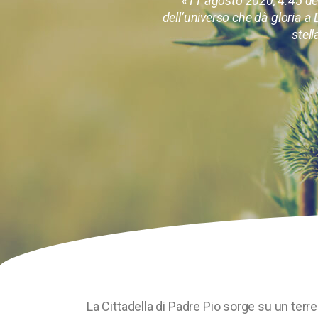
«11 agosto 2020, 4.45 del
dell’universo che dà gloria a 
stell
La Cittadella di Padre Pio sorge su un terr