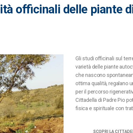
ità
officinali
delle
piante
d
Gli studi officinali sul t
varietà delle piante autocto
che nascono spontaneame
ottima qualità, regalano 
per il percorso rigenerati
Cittadella di Padre Pio p
fisica e spirituale con tr
SCOPRI LA CITTAD