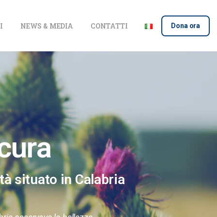
I
NEWS & MEDIA
CONTATTI
Dona ora
 cura
tà situato in Calabria