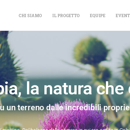
CHI SIAMO
IL PROGETTO
EQUIPE
EVENT
ia, la natura che
u un terreno dalle incredibili proprie