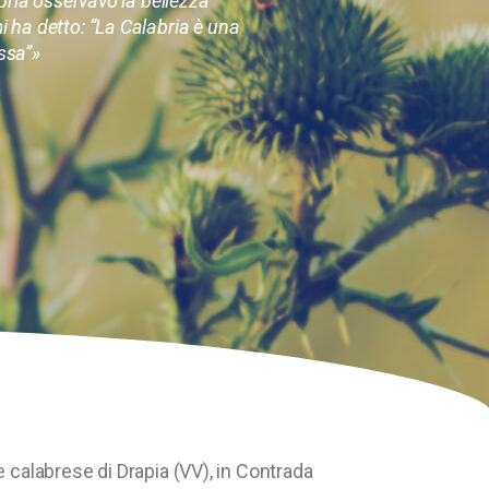
bria osservavo la bellezza
mi ha detto: “La Calabria è una
essa”»
e calabrese di Drapia (VV), in Contrada