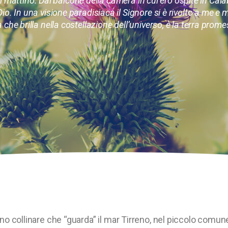
 mattino. Dal balcone della camera in cui ero ospite in Cala
Dio. In una visione paradisiaca il Signore si è rivolto a me e 
a che brilla nella costellazione dell’universo, è la terra prom
eno collinare che “guarda” il mar Tirreno, nel piccolo comun