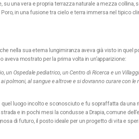
, su una vera e propria terrazza naturale a mezza collina, si
 Poro, in una fusione tra cielo e terra immersa nel tipico c
, che nella sua eterna lungimiranza aveva già visto in quel p
lo aveva mostrato per la prima volta in un’apparizione:
io, un Ospedale pediatrico, un Centro di Ricerca e un Villaggi
polmoni, al sangue e altrove e si dovranno curare con le me
uel luogo incolto e sconosciuto e fu sopraffatta da una 
 strada e in pochi mesi la condusse a Drapia, comune dell’
osa di futuro, il posto ideale per un progetto di vita e spe