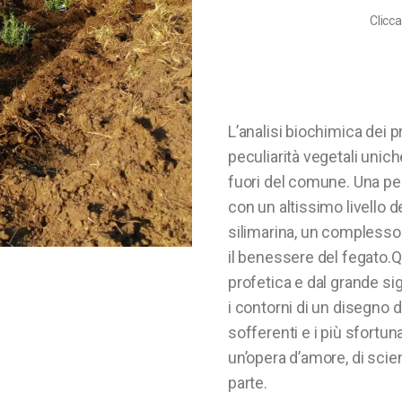
Clicca
L’analisi biochimica dei pr
peculiarità vegetali uni
fuori del comune. Una per
con un altissimo livello de
silimarina, un complesso 
il benessere del fegato.Q
profetica e dal grande sig
i contorni di un disegno d
sofferenti e i più sfortuna
un’opera d’amore, di scien
parte.