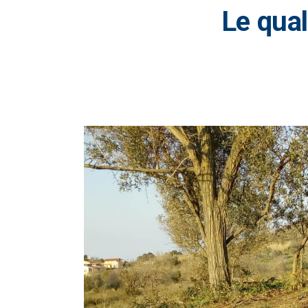
Le
qual